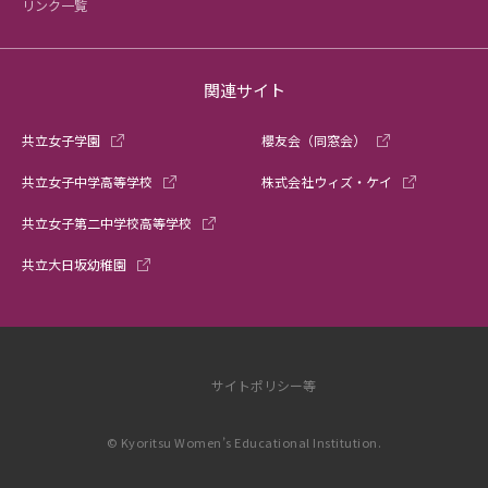
リンク一覧
関連サイト
共立女子学園
櫻友会（同窓会）
共立女子中学高等学校
株式会社ウィズ・ケイ
共立女子第二中学校高等学校
共立大日坂幼稚園
サイトポリシー等
© Kyoritsu Women’s Educational Institution.