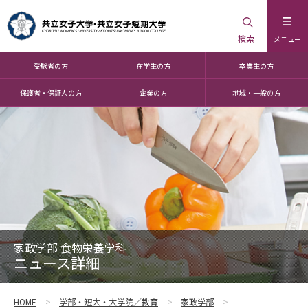
検索
メニュー
受験者の方
在学生の方
卒業生の方
保護者・保証人の方
企業の方
地域・一般の方
家政学部 食物栄養学科
ニュース詳細
HOME
学部・短大・大学院／教育
家政学部