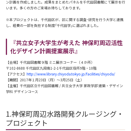
ン計画を作成しました。成果をまとめたパネルを千代田図書館にて展示を行
います。多くの方のご来場お待ちしております。
※本プロジェクトは、千代田区が、区に関する調査･研究を行う大学と連携
し、経費の一部を負担する制度｢千代田学｣に選ばれました。
『共立女子大学生が考えた 神保町周辺活性
化デザイン計画提案展示』
【会場】千代田図書館９階 ミニ展示コーナー（４か所）
〒102-8688 千代田区九段南1-2-1千代田区役所9階・10階
【アクセス】
http://www.library.chiyoda.tokyo.jp/facilities/chiyoda/
【期間】2017年１月23日（月）～3月25日（土）
【主催】千代田区立千代田図書館 / 共立女子大学 家政学部 建築・デザイン
学科 デザインコース
1.神保町周辺水路開発クルージング・
プロジェクト