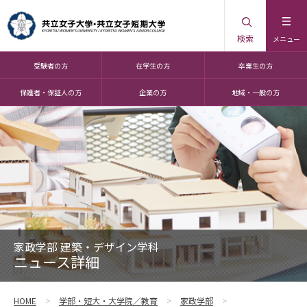
検索
メニュー
受験者の方
在学生の方
卒業生の方
保護者・保証人の方
企業の方
地域・一般の方
家政学部 建築・デザイン学科
ニュース詳細
HOME
学部・短大・大学院／教育
家政学部