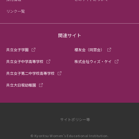
リンク一覧
関連サイト
共立女子学園
櫻友会（同窓会）
共立女子中学高等学校
株式会社ウィズ・ケイ
共立女子第二中学校高等学校
共立大日坂幼稚園
サイトポリシー等
© Kyoritsu Women’s Educational Institution.