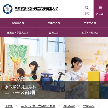
検索
メニュー
受験者の方
在学生の方
卒業生の方
保護者・保証人の方
企業の方
地域・一般の方
家政学部 児童学科
ニュース詳細
HOME
学部・短大・大学院／教育
家政学部
児童学科