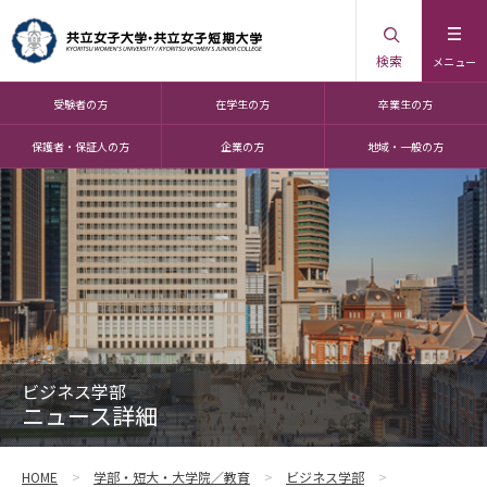
検索
メニュー
受験者の方
在学生の方
卒業生の方
保護者・保証人の方
企業の方
地域・一般の方
ビジネス学部
ニュース詳細
HOME
学部・短大・大学院／教育
ビジネス学部