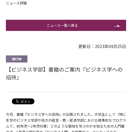
ニュース詳細
ニュース一覧へ戻る
更新日：2023年04月25日
発行物
【ビジネス学部】書籍のご案内『ビジネス学への
招待』
今月、書籍『ビジネス学への招待』が出版されました。大学生として（特に
本学のビジネス学部や他大の経営・商・経済学部における標準的なプログラ
ムで、初年次～2年次対象）どのような領域を学ぶのかを知るための入門書
です。1年次必修科目の「ビジネス入門」の授業がベースになっており、