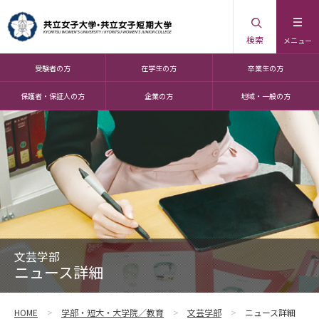
検索
メニュー
受験者の方
在学生の方
卒業生の方
保護者・保証人の方
企業の方
地域・一般の方
文芸学部
ニュース詳細
HOME
学部・短大・大学院／教育
文芸学部
ニュース詳細