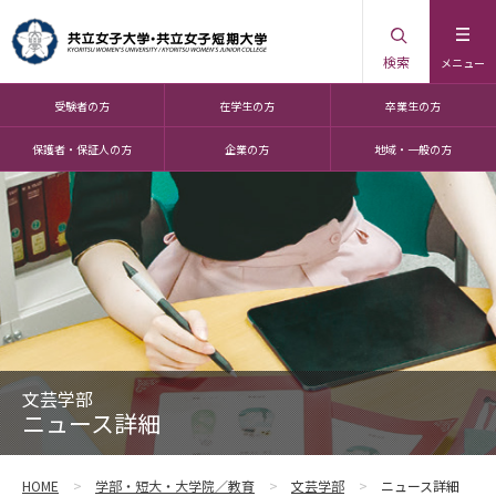
検索
メニュー
受験者の方
在学生の方
卒業生の方
保護者・保証人の方
企業の方
地域・一般の方
文芸学部
ニュース詳細
HOME
学部・短大・大学院／教育
文芸学部
ニュース詳細