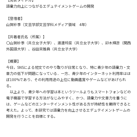
語彙力向上につながるエデュテイメントゲームの開発
【登壇者】
山賀紗季（文芸学部文芸学科メディア領域 4年）
【共著者氏名（所属）】
〇山賀紗季（共立女子大学）、渡邊玲菜（共立女子大学）、卯木輝彦（関西
外国語大学）、谷田貝雅典（共立女子大学）
【概要】
今日，SNSによる短文でのやり取りが日常となり、特に青少年の語彙力・文
章力の低下が問題になっている．一方、青少年のインターネット利用率はほ
ぼ100%であり、その利用用途の上位に動画鑑賞やゲームなどがあげられ
る。
以上より、青少年への学習は本というツールよりもスマートフォンなどの
電子機器で学習する方法がなじみやすく、かつ、語彙力や文章力を養うに
は、ゲームなどのエンターテインメント性がある方が持続性を期待できると
考えた。よって、本研究では語彙力を向上させるエデュテイメントゲームの
開発を行うことを目標とする。