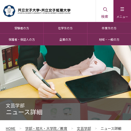
検索
メニュー
受験者の方
在学生の方
卒業生の方
保護者・保証人の方
企業の方
地域・一般の方
文芸学部
ニュース詳細
HOME
学部・短大・大学院／教育
文芸学部
ニュース詳細