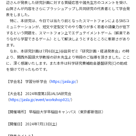
辺さんが発表した研究計画に対する質疑応答や諸先生方のコメントを受け、
山賀さんが内容をさらにブラッシュアップし共同研究の代表者として学会発
表をしました。
特に、本研究は、今日では当たり前となったスマートフォンによるSNSコ
ミュニケーションが、短文や定型文でのやり取りが多く若者の語彙力が低下
するという問題を、スマートフォン上でエデュテイメントゲーム（娯楽であ
りながら学習できるゲーム）として解決しようとするところに斬新さがあり
ます。
なお、本研究計画は7月6日(土)谷田貝ゼミ「研究計画・経過発表会」の時
より、関西外国語大学教授の卯木先生より特段のご指導を頂きました。ここ
に、深く感謝いたします。また本件は科学研究費補助金基盤研究(C)の助成
を受けて行ったものです。
【学会名】 学習分析学会（
https://jasla.jp/
）
【大会名】 2024年度第1回JALSA研究会
（
https://jasla.jp/event/workshop021/
）
【開催場所】 早稲田大学早稲田キャンパス（東京都新宿区）
【開催日】 2024年7月13日(土)
【発表タイトル】