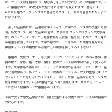
は、フランス語を始めたり、学び直しをしたい方にぴったりの授業です。テ
レビ番組なので、BS放送が受信できれば誰でも見られます。番組では、
ABCから始めて、フランス語の基礎をマスターし、簡単な会話がわかるよう
になります。
楽しい会話劇には、芸達者なネイティブ（本学のフランス語の先生）も出
演。仏文コース（現：文芸学部 言語：文学領域 フランス語フランス文学専
修）のジャニック・マーニュ名誉教授も元女優・祖母役、仏文コース出身の
卒業生も出演しています。大学の協力の下、できあがった映像を見ながら、
神田キャンパスの構内にある懐かしい風景を探してみて下さい！
番組の「文化コーナー」も充実、シンガーソングライターのZAZ作詞・作
曲の歌で、家族、色、季節、曜日、数のフランス語の単語が楽しく覚えられ
ます。文学作品の紹介あり、ミュージカル映画の音楽あり、パリ・オペラ座
の公演映像あり、仏アニメーション映画のミッシェル・オスロ監督（キリク
やディリリでおなじみ）のインタビューあり。文学・芸術からもフランス文
化を体験できます。45分の番組が全15回で完結します。ぜひのぞいてみて
ください！続編のラジオ番組もあります。
＊共立女子大学文芸学部では、田口先生による対面でのフランス語の授業が
受けられます。
放送時間