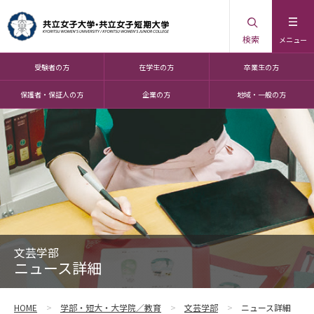
検索
メニュー
受験者の方
在学生の方
卒業生の方
保護者・保証人の方
企業の方
地域・一般の方
文芸学部
ニュース詳細
HOME
学部・短大・大学院／教育
文芸学部
ニュース詳細