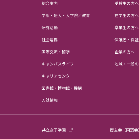
総合案内
受験生の方へ
学部・短大・大学院／教育
在学生の方へ
研究活動
卒業生の方へ
社会連携
保護者・保証
国際交流・留学
企業の方へ
キャンパスライフ
地域・一般の
キャリアセンター
図書館・博物館・機構
入試情報
共立女子学園
櫻友会（同窓会