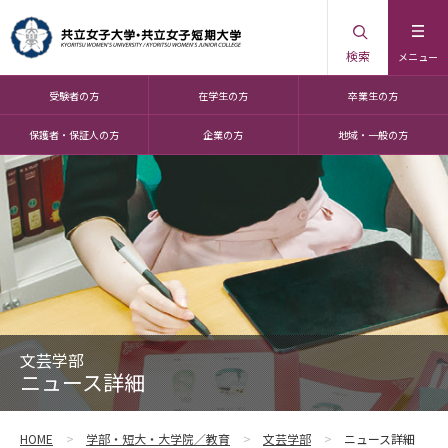
検索
メニュー
受験者の方
在学生の方
卒業生の方
保護者・保証人の方
企業の方
地域・一般の方
文芸学部
ニュース詳細
HOME
学部・短大・大学院／教育
文芸学部
ニュース詳細