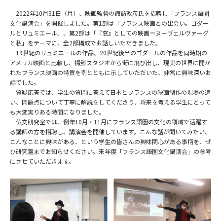
2022年10月31日（月）、映画監督の諏訪敦彦氏を招聘し「フランス語圏
文化講演会」を開催しました。第1部は「フランス映画との出会い。ゴダー
ルとリュミエール」、第2部は「『窓』としての映画＝ヌーヴェルヴァーグ
と私」をテーマに、全2部構成でお話しいただきました。
19世紀のリュミエールの作品、20世紀後半のゴダールの作品を同時期の
アメリカ映画と比較し、撮影スタジオから街に飛び出し、現実の世界に開か
れたフランス映画の特質を例とともに示していただいた、非常に興味深いお
話でした。
質疑応答では、学生の質問に答えて日本とフランスの映画制作の現場の違
い、問題点について丁寧に解説をしてくださり、将来を考える学生にとって
も大変実りある時間になりました。
仏文研究室では、例年10月・11月にフランス語圏の文化の領域で活躍す
る講師の方を招聘し、講演会を開催しています。こんな話が聞いてみたい、
こんなことに興味がある、という学生の皆さんの興味関心がある事柄を、ぜ
ひ研究室までお知らせください。来年度「フランス語圏文化講演会」の参考
にさせていただきます。