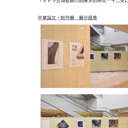
『キトラ古墳壁画の図像学的研究―十二支
卒業論文・制作展 展示風景