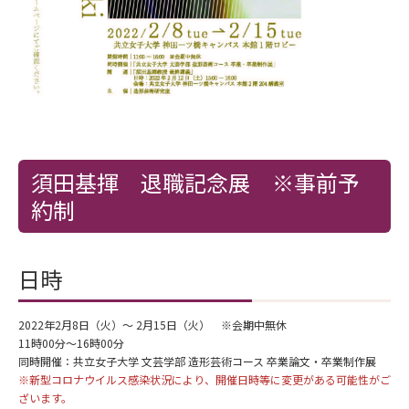
須田基揮 退職記念展 ※事前予
約制
日時
2022年2月8日（火）～ 2月15日（火） ※会期中無休
11時00分～16時00分
同時開催：共立女子大学 文芸学部 造形芸術コース 卒業論文・卒業制作展
※新型コロナウイルス感染状況により、開催日時等に変更がある可能性がご
ざいます。