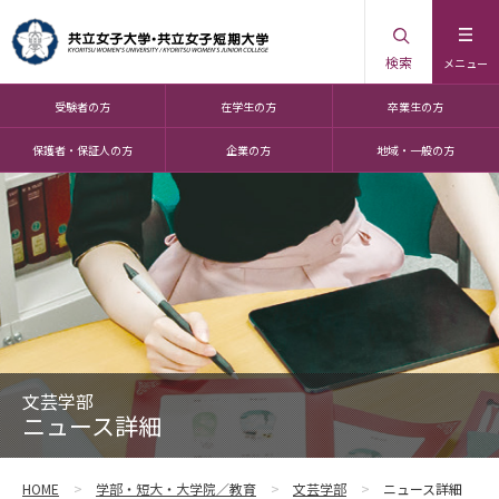
検索
メニュー
受験者の方
在学生の方
卒業生の方
保護者・保証人の方
企業の方
地域・一般の方
文芸学部
ニュース詳細
HOME
学部・短大・大学院／教育
文芸学部
ニュース詳細