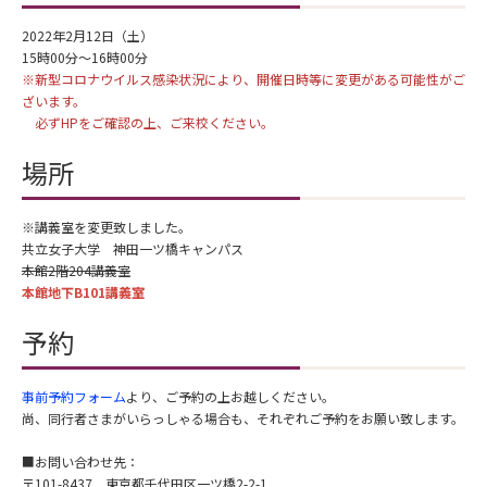
2022年2月12日（土）
15時00分～16時00分
※新型コロナウイルス感染状況により、開催日時等に変更がある可能性がご
ざいます。
必ずHPをご確認の上、ご来校ください。
場所
※講義室を変更致しました。
共立女子大学 神田一ツ橋キャンパス
本館2階204講義室
本館地下B101講義室
予約
事前予約フォーム
より、ご予約の上お越しください。
尚、同行者さまがいらっしゃる場合も、それぞれご予約をお願い致します。
■お問い合わせ先：
〒101-8437 東京都千代田区一ツ橋2-2-1