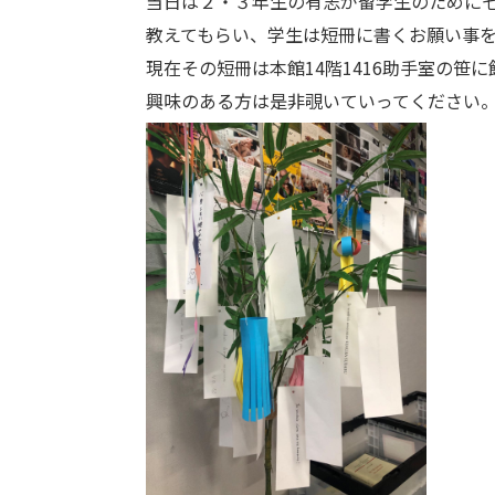
当日は２・３年生の有志が留学生のために
教えてもらい、学生は短冊に書くお願い事
現在その短冊は本館14階1416助手室の笹
興味のある方は是非覗いていってください