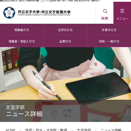
展覧会中止のお知らせ（彫刻ゼミ卒業制作学外展） | ニュース | 文芸学部 | 学部・短大・大学院／教育 | 共立女子大学・短期大学">
検索
メニュー
受験者の方
在学生の方
卒業生の方
保護者・保証人の方
企業の方
地域・一般の方
文芸学部
ニュース詳細
HOME
学部・短大・大学院／教育
文芸学部
ニュース詳細