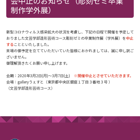
会中止のお知らせ（彫刻ゼミ卒業
制作学外展）
新型コロナウィルス感染拡大の状況を考慮し、下記の日程で開催を予定して
おりました文芸学部造形芸術コース彫刻ゼミの卒業制作展（学外展）を
中止
する
ことといたしました。
来場の御予定を立てていただいていた皆様におかれましては、誠に申し訳ご
ざいません。
御理解頂きたくお願い申し上げます。
会期：2020年3月2日(月)～3月7日(土)
※開催中止とさせていただきます。
会場：galleryうぇすと（東京都中央区銀座１丁目３番地３号 ）
（文芸学部造形芸術コース）