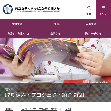
検索
メニュー
受験者の方
在学生の方
卒業生の方
保護者・保証人の方
企業の方
地域・一般の方
文科
取り組み・プロジェクト紹介 詳細
HOME
学部・短大・大学院／教育
文科