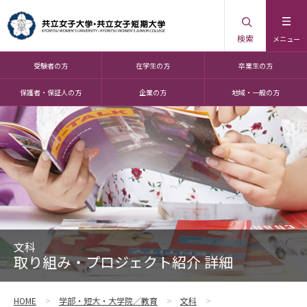
検索
メニュー
受験者の方
在学生の方
卒業生の方
保護者・保証人の方
企業の方
地域・一般の方
文科
取り組み・プロジェクト紹介 詳細
HOME
学部・短大・大学院／教育
文科