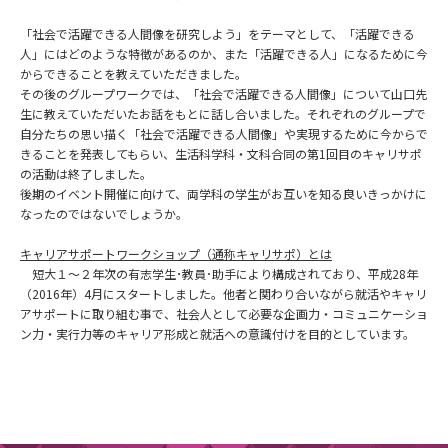
「社会で活躍できる人間像を研究しよう」をテーマとして、「活躍
できる
人」にはどのような特徴があるのか、また「活躍できる人」
になるために今
からできることを教えていただきました。
その後のグループワークでは、「社会で活躍できる人間像」につい
て山口先
生に教えていただいたお話をもとに話し合いました。
それぞれのグループで
自分たちの思い描く「社会で活躍できる人間
像」や実現するために今からで
きることを発表してもらい、生活科
学科・文科合同の第1回目のキャリサポ
の活動は終了しました。
後期のイベント開催に向けて、両学科の学生がお互いを知る良いき
っかけに
なったのではないでしょうか。
キャリアサポートワークショップ（通称キャリサポ）とは
短大１～２年次の有志学生･教員･助手により構成されており、
平成28年
（2016年）4月にスタートしました。
他者と関わり合いながら就活やキャリ
アサポートに取り組む事で、
社会人として必要な企画力・コミュニケーショ
ン力・
実行力等のキャリア形成と就活への意識付けを目的としています。