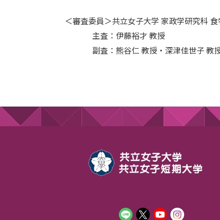
＜審査委員＞共立女子大学 家政学研究科 食
主査：伊藤裕才 教授
副査：熊谷仁 教授・深津佳世子 教