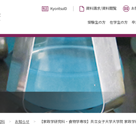
お
資料請求/資料閲覧
KyoritsuID
受験生の方
在学生の方
卒
究科
お知らせ
【家政学研究科・食物学専攻】共立女子大学大学院 家政学