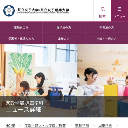
検索
メニュー
受験者の方
在学生の方
卒業生の方
保護者・保証人の方
企業の方
地域・一般の方
家政学部 児童学科
ニュース詳細
HOME
学部・短大・大学院／教育
家政学部
児童学科