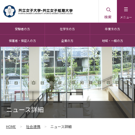
検索
メニュー
受験者の方
在学生の方
卒業生の方
保護者・保証人の方
企業の方
地域・一般の方
ニュース詳細
HOME
社会連携
ニュース詳細