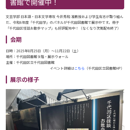
書館で開催中！
文芸学部 日本語・日本文学専攻 今井秀和 准教授および学生有志が取り組ん
だ、令和6年度「千代田学」のパネルが千代田図書館で展示中です。冊子
「千代田区怪談お散歩マップ」も好評配布中！（なくなり次第配布終了）
会期
日時：2025年8月25日（月）～11月22日（土）
場所：千代田図書館９階・展示ウォール
主催：千代田区立千代田図書館
イベント詳細は
こちら
（千代田区立図書館HP）
展示の様子