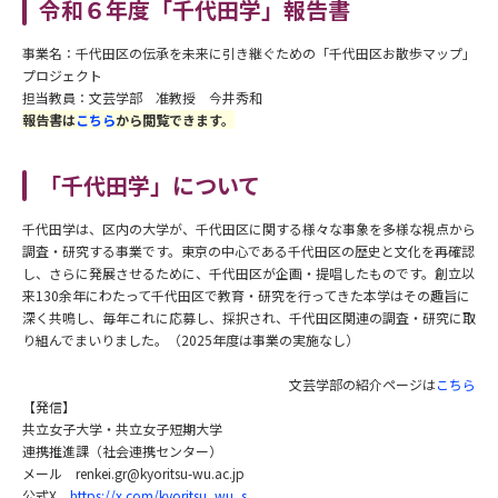
令和６年度「千代田学」報告書
事業名：千代田区の伝承を未来に引き継ぐための「千代田区お散歩マップ」
プロジェクト
担当教員：文芸学部 准教授 今井秀和
報告書は
こちら
から閲覧できます。
「千代田学」について
千代田学は、区内の大学が、千代田区に関する様々な事象を多様な視点から
調査・研究する事業です。東京の中心である千代田区の歴史と文化を再確認
し、さらに発展させるために、千代田区が企画・提唱したものです。創立以
来130余年にわたって千代田区で教育・研究を行ってきた本学はその趣旨に
深く共鳴し、毎年これに応募し、採択され、千代田区関連の調査・研究に取
り組んでまいりました。（2025年度は事業の実施なし）
文芸学部の紹介ページは
こちら
【発信】
共立女子大学・共立女子短期大学
連携推進課（社会連携センター）
メール renkei.gr@kyoritsu-wu.ac.jp
公式X
https://x.com/kyoritsu_wu_s