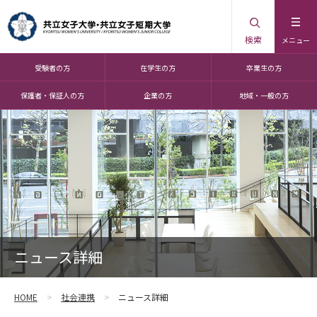
検索
メニュー
受験者の方
在学生の方
卒業生の方
保護者・保証人の方
企業の方
地域・一般の方
ニュース詳細
HOME
社会連携
ニュース詳細