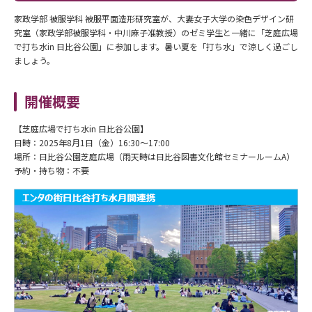
家政学部 被服学科 被服平面造形研究室が、大妻女子大学の染色デザイン研
究室（家政学部被服学科・中川麻子准教授）のゼミ学生と一緒に「芝庭広場
で打ち水in 日比谷公園」に参加します。暑い夏を「打ち水」で涼しく過ごし
ましょう。
開催概要
【芝庭広場で打ち水in 日比谷公園】
日時：2025年8月1日（金）16:30～17:00
場所：日比谷公園芝庭広場（雨天時は日比谷図書文化館セミナールームA）
予約・持ち物：不要