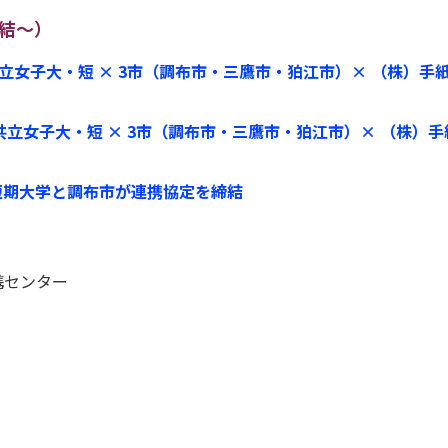
締結～）
！共立女子大・短 × 3市（調布市・三鷹市・狛江市）× （株
た！共立女子大・短 × 3市（調布市・三鷹市・狛江市）× （株
子短期大学と調布市が連携協定を締結
携センター