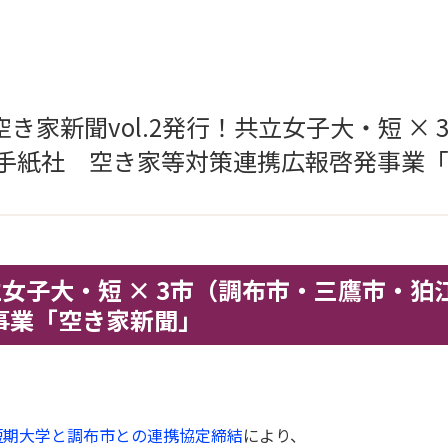
き家新聞vol.2発行！共立女子大・短 ×
）手紙社 空き家等対策連携広報啓発事業
！共立女子大・短 × 3市（調布市・三鷹市
事業「空き家新聞」
子短期大学と調布市との連携協定締結
により、