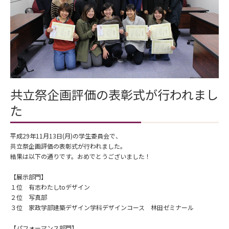
共立祭企画評価の表彰式が行われまし
た
平成29年11月13日(月)の学生委員会で、
共立祭企画評価の表彰式が行われました。
結果は以下の通りです。おめでとうございました！
【展示部門】
１位 有志わたしtoデザイン
２位 写真部
３位 家政学部建築デザイン学科デザインコース 林田ゼミナール
【パフォーマンス部門】