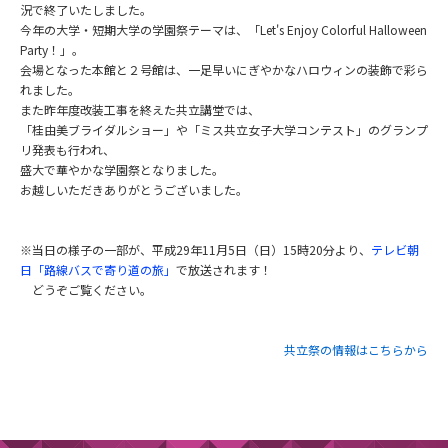
況で終了いたしました。
今年の大学・短期大学の学園祭テーマは、「Let's Enjoy Colorful Halloween
Party！」。
会場となった本館と２号館は、一足早いにぎやかなハロウィンの装飾で彩ら
れました。
また昨年度改装工事を終えた共立講堂では、
「桂由美ブライダルショー」や「ミス共立女子大学コンテスト」のグランプ
リ発表も行われ、
盛大で華やかな学園祭となりました。
お越しいただきありがとうございました。
※当日の様子の一部が、平成29年11月5日（日）15時20分より、
テレビ朝
日「路線バスで寄り道の旅」
で放送されます！
どうぞご覧ください。
共立祭の情報はこちらから