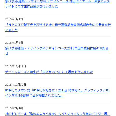
家政学部 建築・デザイン学科 デザインコース 林田ゼミナール 東京ビッグ
サイトにて学生作品展示を行いました
2016年1月12日
「ＮＰＯ江戸城天守を再建する会」復元調査報告書記念報告会にて発表を行
いました
2016年1月6日
家政学部建築・デザイン学科デザインコース2015年度卒業制作展のお知ら
せ
2015年11月17日
デザインコース３年生が「共立祭2015」にて展示を行いました
2015年10月30日
神保町のタウン誌『神保町が好きだ！2015』第９号に、グラフィックデザ
イン演習IIIの課題作品が掲載されました。
2015年7月10日
林田ゼミナール「海のエコラベルを、もっと知ってもらう為のポスター展」