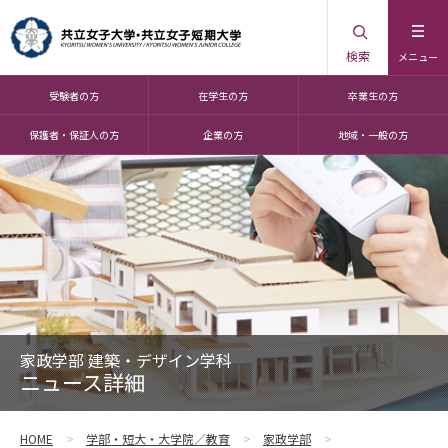
検索
メニュー
受験者の方
在学生の方
卒業生の方
保護者・保証人の方
企業の方
地域・一般の方
家政学部 建築・デザイン学科
ニュース詳細
HOME
学部・短大・大学院／教育
家政学部