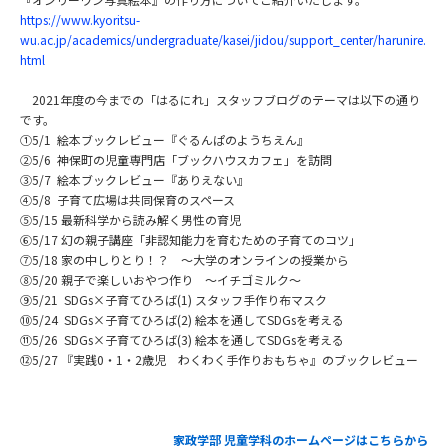
https://www.kyoritsu-
wu.ac.jp/academics/undergraduate/kasei/jidou/support_center/harunire.
html
2021年度の今までの「はるにれ」
スタッフブログのテーマは以下の通り
です。
①5/1 絵本ブックレビュー『ぐるんぱのようちえん』
②5/6 神保町の児童専門店「ブックハウスカフェ」を訪問
③5/7 絵本ブックレビュー『ありえない』
④5/8 子育て広場は共同保育のスペース
⑤5/15 最新科学から読み解く男性の育児
⑥5/17 幻の親子講座「非認知能力を育むための子育てのコツ」
⑦5/18 家の中しりとり！？ ～大学のオンラインの授業から
⑧5/20 親子で楽しいおやつ作り ～イチゴミルク～
⑨5/21 SDGs×子育てひろば(1) スタッフ手作り布マスク
⑩5/24 SDGs×子育てひろば(2) 絵本を通してSDGsを考える
⑪5/26 SDGs×子育てひろば(3) 絵本を通してSDGsを考える
⑫5/27 『実践0・1・2歳児 わくわく手作りおもちゃ』のブックレビュー
家政学部
児童学科のホームページはこちらから