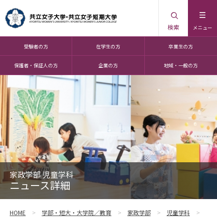
検索
メニュー
受験者の方
在学生の方
卒業生の方
保護者・保証人の方
企業の方
地域・一般の方
家政学部 児童学科
ニュース詳細
HOME
学部・短大・大学院／教育
家政学部
児童学科