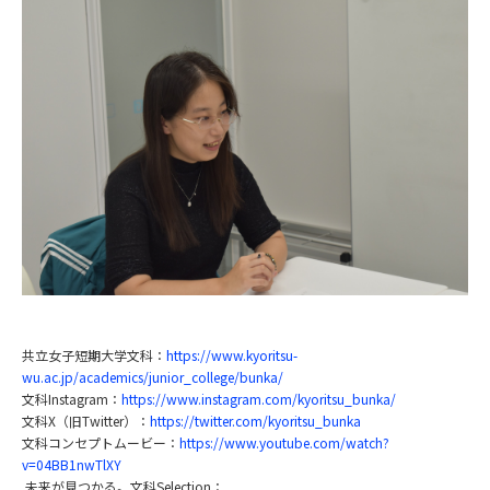
共立女子短期大学文科：
https://www.kyoritsu-
wu.ac.jp/academics/junior_college/bunka/
文科Instagram：
https://www.instagram.com/kyoritsu_bunka/
文科X（旧Twitter）：
https://twitter.com/kyoritsu_bunka
文科コンセプトムービー：
https://www.youtube.com/watch?
v=04BB1nwTlXY
未来が見つかる。文科Selection：