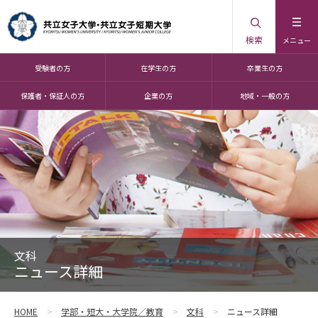
検索
メニュー
受験者の方
在学生の方
卒業生の方
保護者・保証人の方
企業の方
地域・一般の方
文科
ニュース詳細
HOME
学部・短大・大学院／教育
文科
ニュース詳細