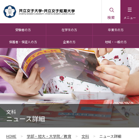
検索
メニュー
受験者の方
在学生の方
卒業生の方
保護者・保証人の方
企業の方
地域・一般の方
文科
ニュース詳細
HOME
学部・短大・大学院／教育
文科
ニュース詳細