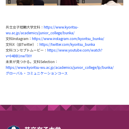
共立女子短期大学文科：
https://www.kyoritsu-
wu.ac.jp/academics/junior_college/bunka/
文科Instagram：
https://www.instagram.com/kyoritsu_bunka/
文科X（旧Twitter）：
https://twitter.com/kyoritsu_bunka
文科コンセプトムービー：
https://www.youtube.com/watch?
v=04BB1nwTlXY
未来が見つかる。文科Selection：
https://www.kyoritsu-wu.ac.jp/academics/junior_college/lp/bunka/
グローバル・コミュニケーションコース