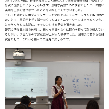
Liangさんは現在、特任研究員として東京大学の国際高等研修所で物理学の
研究に従事していらっしゃいます。流暢な英語でのご講義でしたが、以前は
英語を上手く話せなかったことを明かしてくださいました。
それでも諦めずにボディランゲージや笑顔でコミュニケーションを取り続け
たことで、英語が上手く話せなくてもコミュニケーションはできるというこ
とを学んだとのお話に、チャレンジする勇気を頂きました。
研究の傍ら日本語を勉強し、様々な言語や文化に関心を持って取り組んでい
ると伺い、学生たちの学習意欲が上がった様子でした。国際派の若手女性研
究者として、これから益々のご活躍が楽しみです。