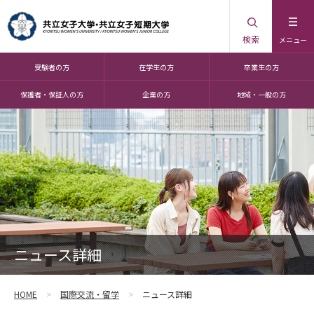
検索
メニュー
受験者の方
在学生の方
卒業生の方
保護者・保証人の方
企業の方
地域・一般の方
ニュース詳細
HOME
国際交流・留学
ニュース詳細