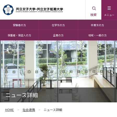
検索
メニュー
受験者の方
在学生の方
卒業生の方
保護者・保証人の方
企業の方
地域・一般の方
ニュース詳細
HOME
社会連携
ニュース詳細