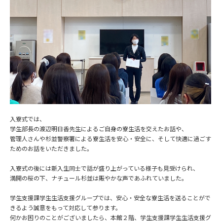
入寮式では、
学生部長の渡辺明日香先生によるご自身の寮生活を交えたお話や、
管理人さんや杉並警察署による寮生活を安心・安全に、そして快適に過ごす
ためのお話をいただきました。
入寮式の後には新入生同士で話が盛り上がっている様子も見受けられ、
満開の桜の下、ナチュール杉並は賑やかな声であふれていました。
学生支援課学生生活支援グループでは、安心・安全な寮生活を送ることがで
きるよう誠意をもって対応して参ります。
何かお困りのことがございましたら、本館２階、学生支援課学生生活支援グ