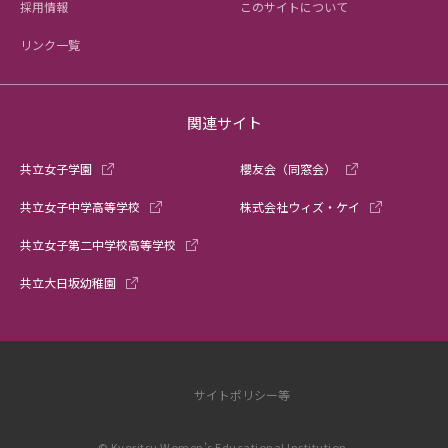
採用情報
このサイトについて
リンク一覧
関連サイト
共立女子学園
櫻友会（同窓会）
共立女子中学高等学校
株式会社ウィズ・ケイ
共立女子第二中学校高等学校
共立大日坂幼稚園
サイトポリシー等
© Kyoritsu Women’s Educational Institution.