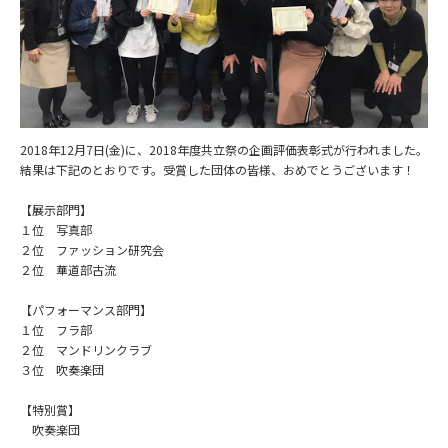
2018年12月7日(金)に、2018年度共立祭の企画評価表彰式が行われました。
結果は下記のとおりです。受賞した団体の皆様、おめでとうございます！
【展示部門】
１位 写真部
２位 ファッション研究会
２位 華道部古流
【パフォーマンス部門】
１位 フラ部
２位 マンドリンクラブ
３位 吹奏楽団
【特別賞】
吹奏楽団