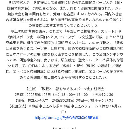
「明治神宮大会」を前提として占領期に始められた国民スポーツ大会（旧・
国民体育大会）は80回目となる。また、同じく占領期に開始されたアジア
競技大会も第20回目を数え、愛知・名古屋において行われる。国内外社会
の複雑な現状を踏まえれば、現在進行形の事象であるこれらの史的位置付け
の重要性はますます高まっているといえよう。
以上の如き背景を鑑み、これまで『帝国日本と越境するアスリート』や
『満洲スポーツ史―帝国日本と東アジアスポーツ交流圏の形成―』という研
究成果を世に問うてきた学際的共同研究メンバーは、このたび新たに「敗戦
と占領をめぐるスポーツ史」と銘打ち、改めて領域横断的かつ時空間越境的
に日本スポーツの近現代史を捉え直すことを構想した。この公開シンポジウ
ムでは、明治神宮外苑、女子野球、駅伝競走、聖火リレーという具体的な題
材を通して、①日本における近代（戦前）と現代（戦後）の連続性／断絶
性、②〈ポスト帝国日本〉における帝国性／地域性、③スポーツの在り方を
めぐる普遍性／独自性の３点から検討することとしたい。
【主催】「敗戦と占領をめぐるスポーツ史」研究会
【日時】2025年6月28日（土）13：00～17：00 （開場12：30）
【場所】共立女子大学 2号館802教室（神田一ツ橋キャンパス）
【参加方法】※事前申し込み必須※ 事前申し込みフォーム（締切：6月22
日）
https://forms.gle/Py9YvRWXhXe1BBYc6
【スケジュール】