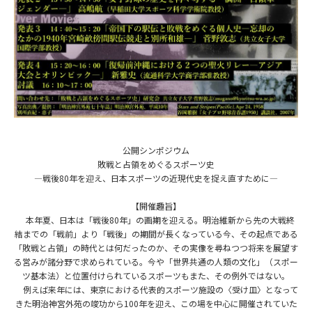
公開シンポジウム
敗戦と占領をめぐるスポーツ史
―戦後80年を迎え、日本スポーツの近現代史を捉え直すために―
【開催趣旨】
本年夏、日本は「戦後80年」の画期を迎える。明治維新から先の大戦終
結までの「戦前」より「戦後」の期間が長くなっている今、その起点である
「敗戦と占領」の時代とは何だったのか、その実像を尋ねつつ将来を展望す
る営みが諸分野で求められている。今や「世界共通の人類の文化」（スポー
ツ基本法）と位置付けられているスポーツもまた、その例外ではない。
例えば来年には、東京における代表的スポーツ施設の〈受け皿〉となって
きた明治神宮外苑の竣功から100年を迎え、この場を中心に開催されていた