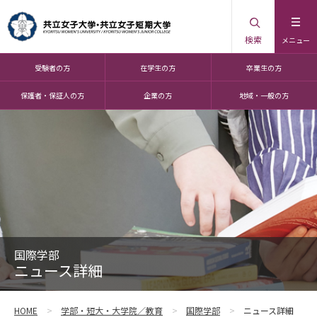
検索
メニュー
受験者の方
在学生の方
卒業生の方
保護者・保証人の方
企業の方
地域・一般の方
国際学部
ニュース詳細
HOME
学部・短大・大学院／教育
国際学部
ニュース詳細