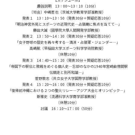
趣旨説明 13：00～13：10（10分）
〔司会〕中嶋哲也（茨城大学教育学部准教授）
発表１ 13：10～13：50（発表30分＋質疑応答10分）
「明治神宮外苑とスポーツの近現代史―占領期に焦点を当てて―」
藤田大誠（國學院大學人間開発学部教授）
発表２ 13：50～14：30（発表30分＋質疑応答10分）
「女子野球の歴史を再々考する―満洲・占領軍・ジェンダー―」
高嶋航（早稲田大学スポーツ科学学術院教授）
〔休憩10分〕
発表３ 14：40～15：20（発表30分＋質疑応答10分）
「帝国下の駅伝と敗戦をめぐる個人史―忘却のなかの1940年宮崎畝傍間駅
伝競走と別所和雄―」
菅野敦志（共立女子大学国際学部教授）
発表４ 15：20～16：00（発表30分＋質疑応答10分）
「復帰前沖縄における２つの聖火リレー―アジア大会とオリンピック―」
新雅史（流通科学大学商学部准教授）
〔休憩10分〕
討議 16：10～17：00（50分）