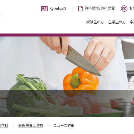
お
資料請求/資料閲覧
KyoritsuID
受験生の方
在学生の方
卒
養学科
管理栄養士専攻
ニュース詳細