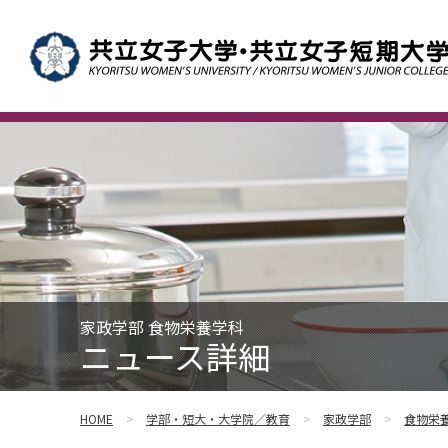
家政学部 食物栄養学科
ニュース詳細
HOME
学部・短大・大学院／教育
家政学部
食物栄