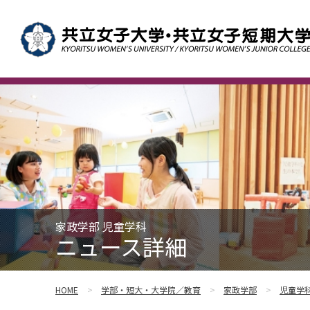
家政学部 児童学科
ニュース詳細
HOME
学部・短大・大学院／教育
家政学部
児童学