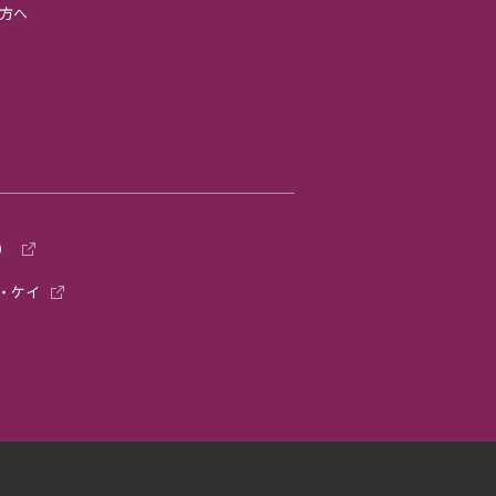
方へ
）
・ケイ