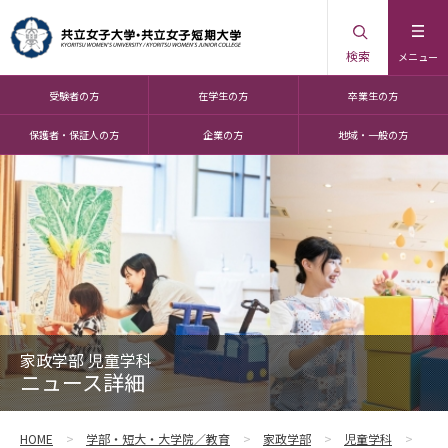
検索
メニュー
受験者の方
在学生の方
卒業生の方
保護者・保証人の方
企業の方
地域・一般の方
家政学部 児童学科
ニュース詳細
HOME
学部・短大・大学院／教育
家政学部
児童学科