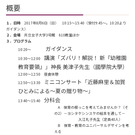
概要
１．日時
2017年8月6日（日） 10:15～15:40（受付9:45～。10:20より
ガイダンス）
２．会場
共立女子大学3号館 610教室ほか
３．プログラム
ガイダンス
10:20～
講演「ズバリ！解説！ 新『幼稚園
10:30～12:00
教育要領』」神長 美津子先生（國學院大學）
12:00～12:50 昼食休憩
ミニコンサート「近藤麻里＆加賀
12:50～13:30
ひとみによる～夏の贈り物～」
分科会
13:40～15:40
A 保育の根っこを考えてみませんか？（そ
の2）－ヨシタケシンスケの絵本を通して－
入江礼子先生（定員40人）
B 保育・教育のユニバーサルデザインを考
える