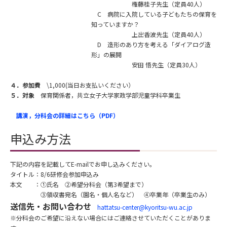
権藤桂子先生（定員40人）
C 病院に入院している子どもたちの保育を
知っていますか？
上出香波先生（定員40人）
D 造形のあり方を考える「ダイアログ造
形」の展開
安田 悟先生（定員30人）
４．参加費
\1,000(当日お支払いください）
５．対象
保育関係者，共立女子大学家政学部児童学科卒業生
講演，分科会の
詳細はこちら（PDF）
申込み方法
下記の内容を記載してE-mailでお申し込みください。
タイトル：8/6研修会参加申込み
本文 ：①氏名 ②希望分科会（第3希望まで）
③領収書宛名（園名・個人名など） ④卒業年（卒業生のみ）
送信先・お問い合わせ
hattatsu-center@kyoritsu-wu.ac.jp
※分科会のご希望に沿えない場合にはご連絡させていただくことがありま