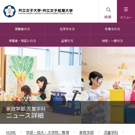
検索
メニュー
受験者の方
在学生の方
卒業生の方
保護者・保証人の方
企業の方
地域・一般の方
家政学部 児童学科
ニュース詳細
HOME
学部・短大・大学院／教育
家政学部
児童学科