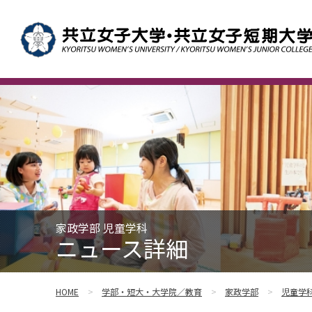
家政学部 児童学科
ニュース詳細
HOME
学部・短大・大学院／教育
家政学部
児童学