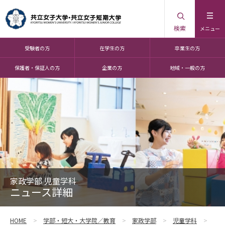
検索
メニュー
受験者の方
在学生の方
卒業生の方
保護者・保証人の方
企業の方
地域・一般の方
家政学部 児童学科
ニュース詳細
HOME
学部・短大・大学院／教育
家政学部
児童学科