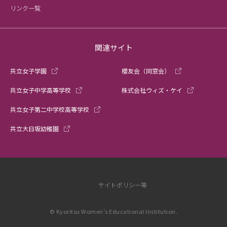
リンク一覧
関連サイト
共立女子学園
櫻友会（同窓会）
共立女子中学高等学校
株式会社ウィズ・ケイ
共立女子第二中学校高等学校
共立大日坂幼稚園
サイトポリシー等
© Kyoritsu Women’s Educational Institution.