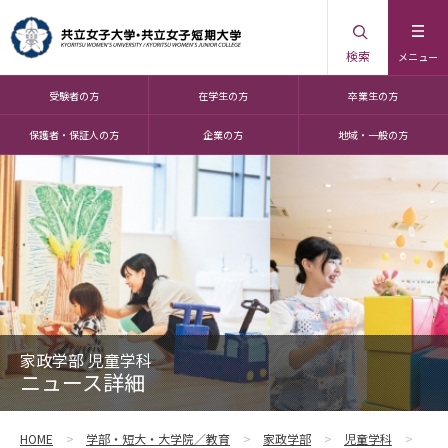
検索
メニュー
受験者の方
在学生の方
卒業生の方
保護者・保証人の方
企業の方
地域・一般の方
家政学部 児童学科
ニュース詳細
HOME
学部・短大・大学院／教育
家政学部
児童学科