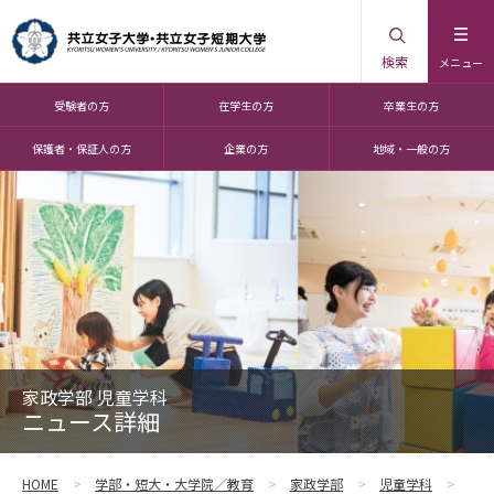
検索
メニュー
受験者の方
在学生の方
卒業生の方
保護者・保証人の方
企業の方
地域・一般の方
家政学部 児童学科
ニュース詳細
HOME
学部・短大・大学院／教育
家政学部
児童学科