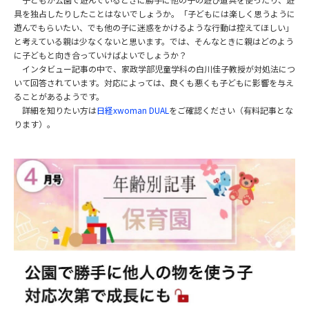
具を独占したりしたことはないでしょうか。「子どもには楽
しく思うように
遊んでもらいたい、でも他の子に迷惑をかけるよう
な行動は控えてほしい」
と考えている親は少なくないと思います。
では、そんなときに親はどのよう
に子どもと向き合っていけばよい
でしょうか？
インタビュー記事の中で、
家政学部児童学科の白川佳子教授が対処法につ
いて回答されていま
す。対応によっては、良くも悪くも子どもに影響を与え
ることがあ
るようです。
詳細を知りたい方は
日経xwoman DUAL
をご確認ください（有料記事とな
ります）。