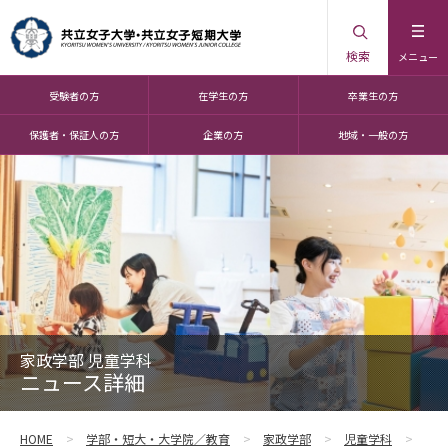
検索
メニュー
受験者の方
在学生の方
卒業生の方
保護者・保証人の方
企業の方
地域・一般の方
家政学部 児童学科
ニュース詳細
HOME
学部・短大・大学院／教育
家政学部
児童学科