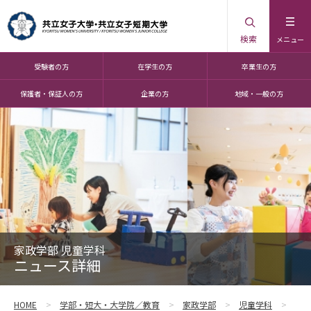
検索
メニュー
受験者の方
在学生の方
卒業生の方
保護者・保証人の方
企業の方
地域・一般の方
家政学部 児童学科
ニュース詳細
HOME
学部・短大・大学院／教育
家政学部
児童学科