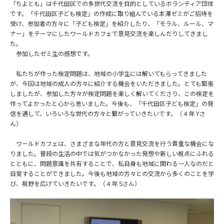
「ちよとも」は千代田区での多世代交流を目的としているボランティア団体
です。「千代田区子ども検定」の作成に取り組んでいる本澤ゼミがご招待を
受け、参加者の方々に「子ども検定」を紹介したり、「モラル、ルール、マ
ナー」をテーマにしたワールドカフェで意見交流を楽しんだりしてきまし
た。
参加したゼミ生の感想です。
私たちが作った検定問題は、地域の小学生には解いてもらってきました
が、今回は地域の成人の方々に紹介する機会をいただきました。とても緊張
しましたが、参加した方々が検定問題を楽しく解いてくださり、この検定を
作ってよかったと心から思いました。今後も、「千代田区子ども検定」の発
信を通して、いろいろな世代の方々と繋がっていきたいです。（４年 Yさ
ん）
ワールドカフェは、さまざまな年代の方と意見交流を行う貴重な機会にな
りました。普段の生活の中では気がつかなかった発想や新しい視点にふれる
とともに、問題意識を共有することで、私自身も地域に関わる一人なのだと
自覚することができました。今後も地域の方々との交流から多くのことを学
び、視野を広げていきたいです。（４年 Sさん）