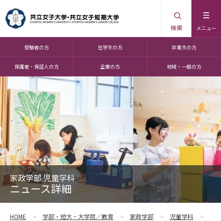
検索
メニュー
受験者の方
在学生の方
卒業生の方
保護者・保証人の方
企業の方
地域・一般の方
家政学部 児童学科
ニュース詳細
HOME
学部・短大・大学院／教育
家政学部
児童学科