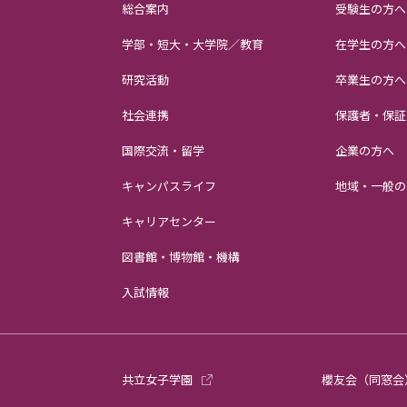
総合案内
受験生の方へ
学部・短大・大学院／教育
在学生の方へ
研究活動
卒業生の方へ
社会連携
保護者・保証
国際交流・留学
企業の方へ
キャンパスライフ
地域・一般の
キャリアセンター
図書館・博物館・機構
入試情報
共立女子学園
櫻友会（同窓会