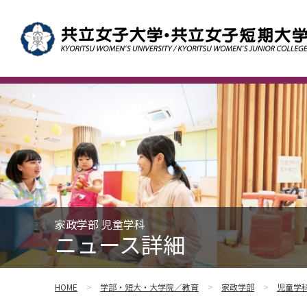
家政学部 児童学科
ニュース詳細
HOME
学部・短大・大学院／教育
家政学部
児童学