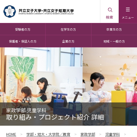
検索
メニュー
受験者の方
在学生の方
卒業生の方
保護者・保証人の方
企業の方
地域・一般の方
家政学部 児童学科
取り組み・プロジェクト紹介 詳細
HOME
学部・短大・大学院／教育
家政学部
児童学科