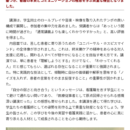
基づき、看護の本質とコミュニケーションの極意を学ぶ貴重な機会となりま
した。
講演は、学生同士のロールプレイや音楽・映像を取り入れたテンポの良い
構成で展開し、参加者の集中力を高めました。受講者からは「あっという間
に時間が過ぎた」「通常講義よりも楽しくわかりやすかった」と、高い評価
を得ました。
内容面では、苦しむ患者に寄り添うための「ユニバーサル・ホスピスマイ
ンド」の全体像が示されました。これは、終末期ケアの精神をあらゆる対人
支援に応用し、関わる人すべてが穏やかになることを目指す考え方です。講
演では、単に患者を「理解しようとする」だけでなく、「わかってくれる
人」だと感じてもらい、選ばれる存在になることが重要だと強調されまし
た。特に実践的な技法として、傾聴時に自分の価値観や解釈を意味する「ノ
イズを入れず、患者の言葉をそのまま反復すること」の重要性が説かれまし
た。
「自分の弱さと向き合う」というメッセージは、看護職を志す学生にとっ
て避けて通れない問いであり、「医療従事者として原点回帰させられる感慨
深い講演だった」との感想も寄せられました。本講演を通じて得た学びは、
学生たちの看護師としての姿勢を形作る上で貴重な財産となるでしょう。学
生の皆さんが、この学びを今後の実習や看護実践に活かし、患者の心に真に
寄り添える人材として成長されることを心から期待します。