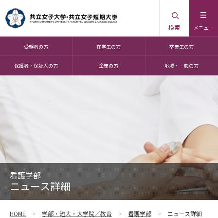
検索
メニュー
受験者の方
在学生の方
卒業生の方
保護者・保証人の方
企業の方
地域・一般の方
看護学部
ニュース詳細
HOME
学部・短大・大学院／教育
看護学部
ニュース詳細