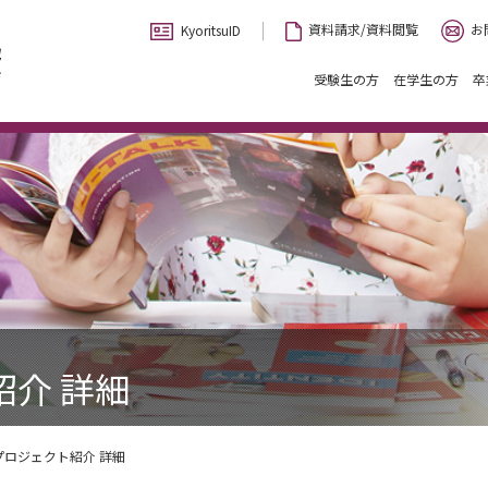
お
資料請求/資料閲覧
KyoritsuID
受験生の方
在学生の方
卒
介 詳細
プロジェクト紹介 詳細