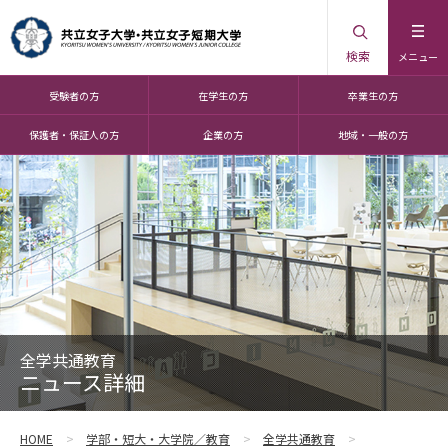
検索
メニュー
受験者の方
在学生の方
卒業生の方
保護者・保証人の方
企業の方
地域・一般の方
全学共通教育
ニュース詳細
HOME
学部・短大・大学院／教育
全学共通教育