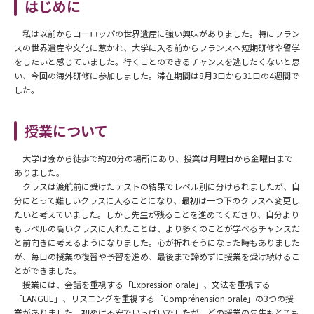
はじめに
私は以前からヨーロッパの世界遺産に強い興味がありました。特にフラン
スの世界遺産や文化に惹かれ、大学に入る前からフランスへ短期研修や留学
をしたいと感じていました。行くことのできるチャンスを逃したくないと思
い、今回の海外研修に参加しました。滞在期間は8月3日から31日の4週間で
した。
授業について
大学は寮から徒歩で約20分の場所にあり、授業は月曜日から金曜日まで
ありました。
クラスは渡航前に受けたテストの結果でレベル別に分けられましたが、自
分にとって難しいクラスに入ることになり、最初は一つ下のクラスへ変更し
たいと考えていました。しかし先生が残ることを進めてくださり、自分より
もレベルの高いクラスに入れたことは、より多くのことが学べるチャンスだ
と前向きに考えるようになりました。心が折れそうになった時もありました
が、毎日の授業の復習や予習を進め、最後まで諦めずに授業を受け続けるこ
とができました。
授業には、会話を重視する「Expression orale」、文法を重視する
「LANGUE」、リスニングを重視する「Compréhension orale」の3つの授
業がありました。初めは不安でいっぱいでしたが、どの授業の先生もとても