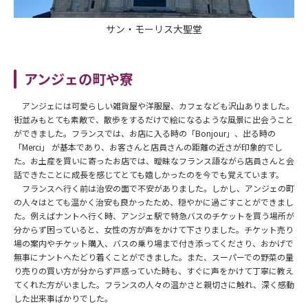
サン・モーリス大聖堂
アンジェの町や寮
アンジェには可愛らしい雑貨屋や洋服屋、カフェなども沢山ありました。
街並みもとても素敵で、散歩をするだけで絵になるような風景に出会うこと
ができました。フランスでは、お店に入る時の「Bonjour」、出る時の
「Merci」 が基本であり、お客さんと店員さんの距離の近さが印象的でし
た。お土産を買いに寄ったお店では、曖昧なフランス語ながら店員さんと会
話できたことに成長を感じてとても嬉しかったのを今でも覚えています。
フランスへ行く前は治安の面で不安がありました。しかし、アンジェの町
の人々はとても温かく治安も良かったため、穏やかに過ごすことができまし
た。例えばナントへ行く時、アンジェ駅で特急バスのチケットを買う場所が
分からず困っていると、女性の方が声をかけて下さりました。チケット売り
場の案内やチケット購入、バスの乗り場まで付き添ってくださり、おかげで
無事にナントへたどり着くことができました。また、スーパーでの野菜の量
り売りの買い方が分からず戸惑っていた時も、すぐに声をかけて丁寧に教え
てくれた方がいました。フランスの人々の温かさと親切さに触れ、深く感動
した出来事ばかりでした。