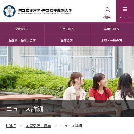
検索
メニュー
受験者の方
在学生の方
卒業生の方
保護者・保証人の方
企業の方
地域・一般の方
ニュース詳細
HOME
国際交流・留学
ニュース詳細